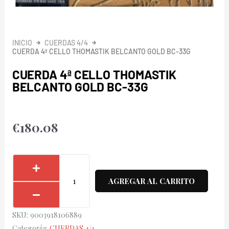
INICIO
CUERDAS 4/4
CUERDA 4ª CELLO THOMASTIK BELCANTO GOLD BC-33G
CUERDA 4ª CELLO THOMASTIK
BELCANTO GOLD BC-33G
€
180.08
Cuerda
4ª
AGREGAR AL CARRITO
Cello
Thomastik
SKU:
9003918106889
Belcanto
Categoría:
CUERDAS 4/4