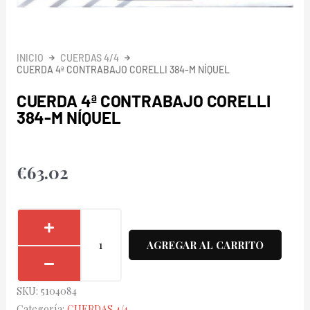
INICIO
CUERDAS 4/4
CUERDA 4ª CONTRABAJO CORELLI 384-M NÍQUEL
CUERDA 4ª CONTRABAJO CORELLI
384-M NÍQUEL
€
63.02
Cuerda
4ª
AGREGAR AL CARRITO
Contrabajo
Corelli
SKU:
5104084
384-
Categoría:
CUERDAS 4/4