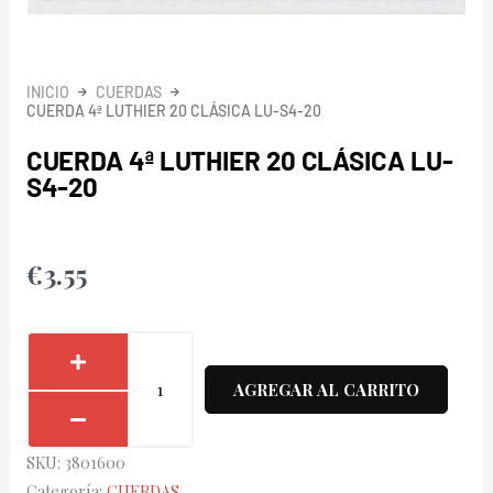
INICIO
CUERDAS
CUERDA 4ª LUTHIER 20 CLÁSICA LU-S4-20
CUERDA 4ª LUTHIER 20 CLÁSICA LU-
S4-20
€
3.55
Cuerda
4ª
AGREGAR AL CARRITO
Luthier
20
SKU:
3801600
Clásica
Categoría:
CUERDAS