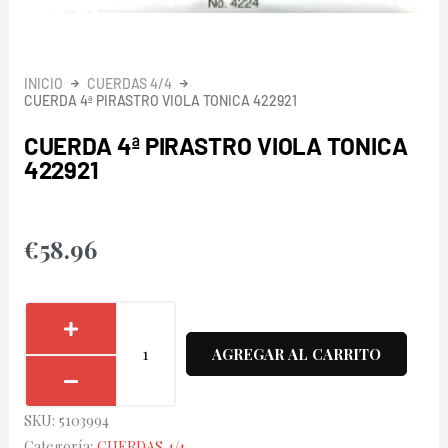
INICIO
CUERDAS 4/4
CUERDA 4ª PIRASTRO VIOLA TONICA 422921
CUERDA 4ª PIRASTRO VIOLA TONICA
422921
€
58.96
Cuerda
4ª
AGREGAR AL CARRITO
Pirastro
Viola
SKU:
5103994
Tonica
Categoría:
CUERDAS 4/4