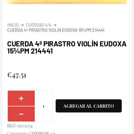
INICIO
CUERDAS 4/4
CUERDA 4ª PIRASTRO VIOLÍN EUDOXA 15¾PM 214441
CUERDA 4ª PIRASTRO VIOLÍN EUDOXA
15¾PM 214441
€
47.51
Cuerda
4ª
AGREGAR AL CARRITO
Pirastro
Violín
SKU:
5103074
Eudoxa
Categoría:
CUERDAS 4/4