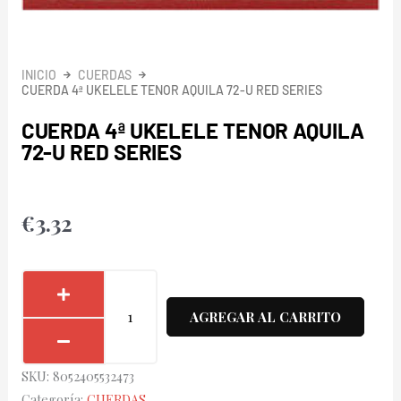
INICIO
CUERDAS
CUERDA 4ª UKELELE TENOR AQUILA 72-U RED SERIES
CUERDA 4ª UKELELE TENOR AQUILA
72-U RED SERIES
€
3.32
Cuerda
4ª
AGREGAR AL CARRITO
Ukelele
Tenor
SKU:
8052405532473
Aquila
Categoría:
CUERDAS