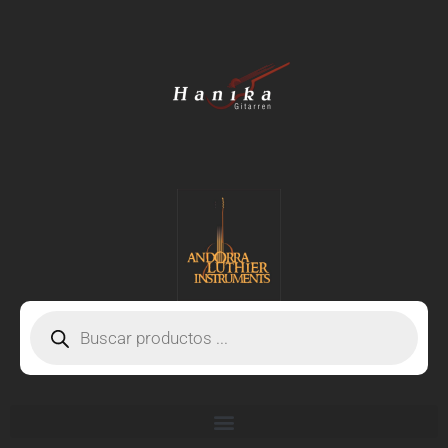
Ir
al
contenido
Búsqueda
de
productos