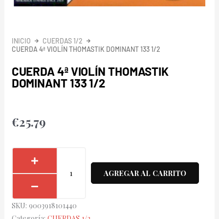
INICIO
CUERDAS 1/2
CUERDA 4ª VIOLÍN THOMASTIK DOMINANT 133 1/2
CUERDA 4ª VIOLÍN THOMASTIK
DOMINANT 133 1/2
€
25.79
Cuerda
4ª
AGREGAR AL CARRITO
Violín
Thomastik
SKU:
9003918101440
Dominant
Categoría:
CUERDAS 1/2