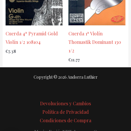
Cuerda 4ª Pyramid Gold
Cuerda 1ª Violín
Violín 1/2 108104
Thomastik Dominant 130
1/2
€
7.38
€
11.77
Copyright © 2026 Andorra Luthier
Devoluciones y Cambios
Política de Privacidad
Condiciones de Compra