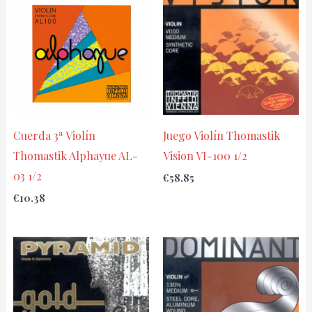
Cuerda 3ª Violín
Juego Violín Thomastik
Thomastik Alphayue AL-
Vision VI-100 1/2
03 1/2
€
58.85
€
10.38