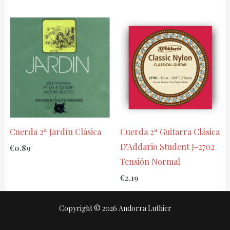
Cuerda 2ª Jardín Clásica
Cuerda 2ª Guitarra Clásica
D’Addario Student J-2702
€
0.89
Tensión Normal
€
2.19
Copyright © 2026 Andorra Luthier