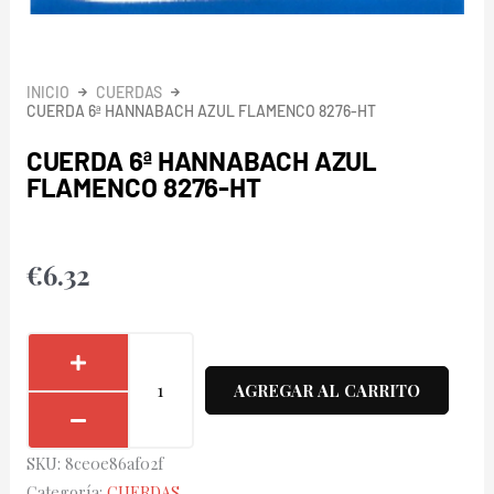
INICIO
CUERDAS
CUERDA 6ª HANNABACH AZUL FLAMENCO 8276-HT
CUERDA 6ª HANNABACH AZUL
FLAMENCO 8276-HT
€
6.32
Cuerda
6ª
AGREGAR AL CARRITO
Hannabach
Azul
SKU:
8ce0e86af02f
Flamenco
Categoría:
CUERDAS