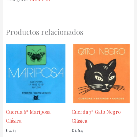
8276-
HT
cantidad
Productos relacionados
Cuerda 6ª Mariposa
Cuerda 3ª Gato Negro
Clásica
Clásica
€
2.17
€
1.64