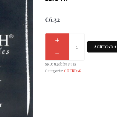
€
6.32
Cuerda
6ª
AGREGAR A
Hannabach
Negra
SKU:
820bf581383a
Flamenco
Categoría:
CUERDAS
8276-
MT
cantidad