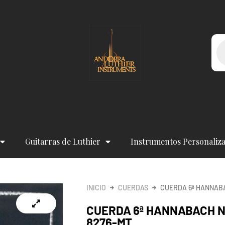
Bú
de
pr
Guitarras de Luthier
Instrumentos Personaliz
INICIO
CUERDAS
CUERDA 6ª HANNAB
CUERDA 6ª HANNABACH 
8276-MT