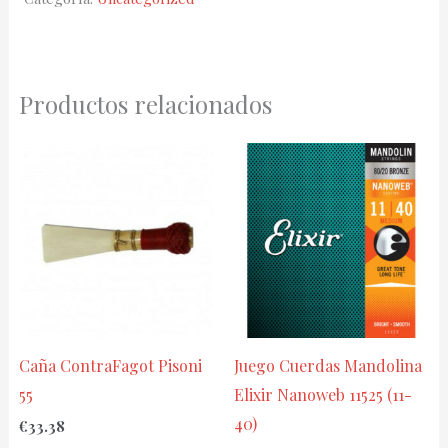
(10-
23)
cantidad
Productos relacionados
Caña ContraFagot Pisoni
Juego Cuerdas Mandolina
55
Elixir Nanoweb 11525 (11-
40)
€
33.38