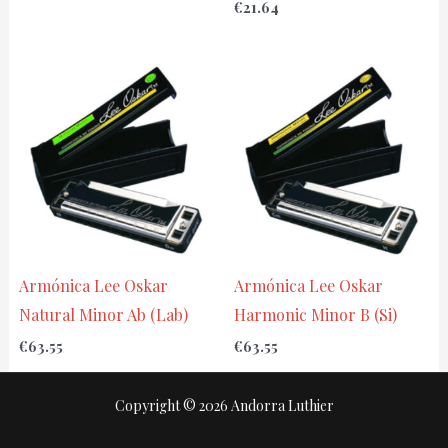
€
21.64
Armónica Lee Oskar
Armónica Lee Oskar
Natural Minor Ab (Lab)
Harmonic Minor B (Si)
€
63.55
€
63.55
Copyright © 2026 Andorra Luthier