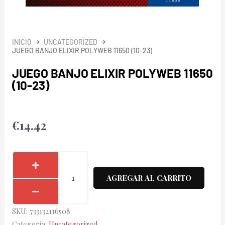
INICIO
UNCATEGORIZED
JUEGO BANJO ELIXIR POLYWEB 11650 (10-23)
JUEGO BANJO ELIXIR POLYWEB 11650
(10-23)
€
14.42
Juego
Banjo
AGREGAR AL CARRITO
Elixir
Polyweb
SKU:
733132116508
11650
Categoría:
Uncategorized