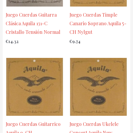
Juego Cuerdas Guitarra
Juego Cuerdas Timple
Clásica Aquila 131-C
Canario Soprano Aquila 5-
Cristallo Tensión Normal
CH Nylgut
€
14.32
€
9.74
Juego Cuerdas Guitarrico
Juego Cuerdas Ukelele
Aquila 9-CH
Concert Aquila New