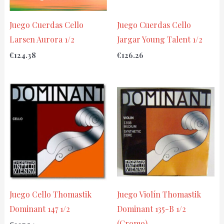
Juego Cuerdas Cello
Juego Cuerdas Cello
Larsen Aurora 1/2
Jargar Young Talent 1/2
€
124.38
€
126.26
Juego Cello Thomastik
Juego Violín Thomastik
Dominant 147 1/2
Dominant 135-B 1/2
(Cromo)