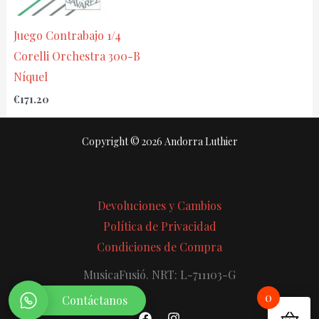
Juego Contrabajo 1/4
Corelli Orchestra 300-B
Níquel
€
171.20
Copyright © 2026 Andorra Luthier
Devoluciones y Cambios
Política de Privacidad
Condiciones de Compra
MusicaFusió. NRT: L-711103-G
0
Contáctanos