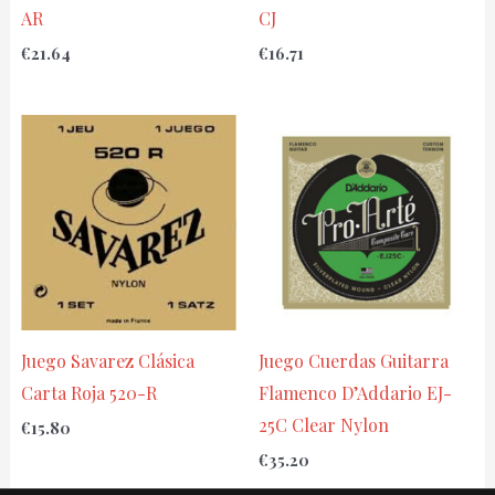
AR
CJ
€
21.64
€
16.71
Juego Savarez Clásica
Juego Cuerdas Guitarra
Carta Roja 520-R
Flamenco D’Addario EJ-
25C Clear Nylon
€
15.80
€
35.20