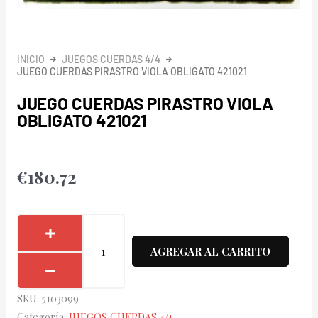
INICIO
JUEGOS CUERDAS 4/4
JUEGO CUERDAS PIRASTRO VIOLA OBLIGATO 421021
JUEGO CUERDAS PIRASTRO VIOLA
OBLIGATO 421021
€
180.72
Juego
Cuerdas
AGREGAR AL CARRITO
Pirastro
Viola
SKU:
5103099
Obligato
Categoría:
JUEGOS CUERDAS 4/4