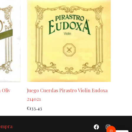
 Oliv
Juego Cuerdas Pirastro Violín Eudoxa
214021
€
133.43
Compra
0