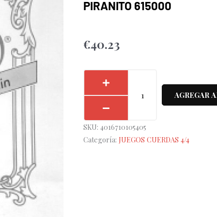
PIRANITO 615000
€
40.23
Juego
Cuerdas
AGREGAR A
Pirastro
Violín
SKU:
4016710105405
4/4
Categoría:
JUEGOS CUERDAS 4/4
Piranito
615000
cantidad