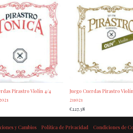
rdas Pirastro Violín 4/4
Juego Cuerdas Pirastro Violín
2021
211021
€
227.38
ciones y Cambios
Política de Privacidad
Condiciones de 