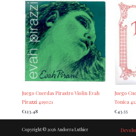
Juego Cuerdas Pirastro Violín Evah
Juego Cue
Pirazzi 419021
Tonica 41
€
123.48
€
43.55
Copyright © 2026 Andorra Luthier
Devolu