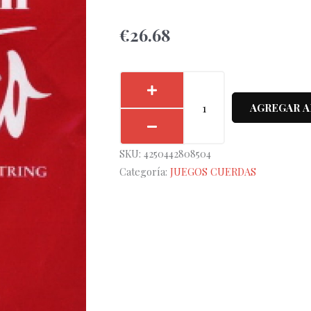
€
26.68
Juego
Hannabach
AGREGAR A
Roja
Flamenco
SKU:
4250442808504
827-
Categoría:
JUEGOS CUERDAS
SHT
cantidad