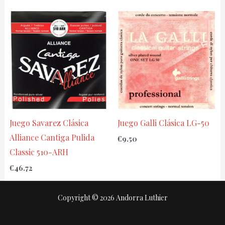
Juego Savarez Clásica
Juego Galli Clásica LG-50
Alliance Cantiga Pulida
€
9.50
Classic 510-ARH
€
46.72
Copyright © 2026 Andorra Luthier