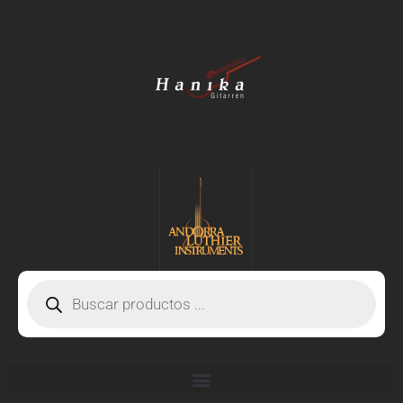
Ir
al
contenido
Búsqueda
de
productos