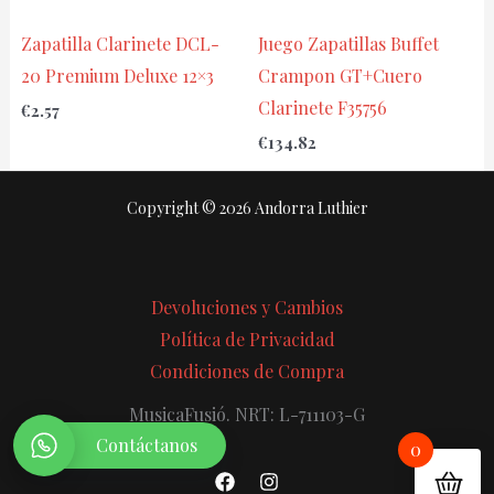
Zapatilla Clarinete DCL-
Juego Zapatillas Buffet
20 Premium Deluxe 12×3
Crampon GT+Cuero
Clarinete F35756
€
2.57
€
134.82
Copyright © 2026 Andorra Luthier
Devoluciones y Cambios
Política de Privacidad
Condiciones de Compra
MusicaFusió. NRT: L-711103-G
Contáctanos
0