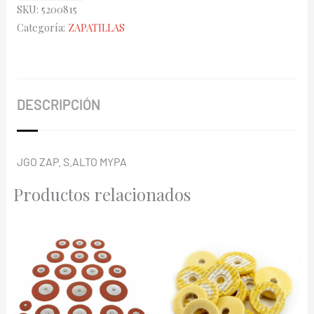
SKU:
5200815
Selmer
Categoría:
ZAPATILLAS
II
Mypads
WS-
112
DESCRIPCIÓN
Resonador
Metal
cantidad
JGO ZAP. S.ALTO MYPA
Productos relacionados