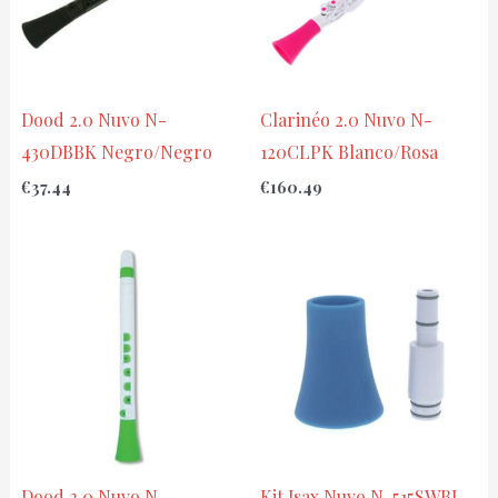
Dood 2.0 Nuvo N-
Clarinéo 2.0 Nuvo N-
430DBBK Negro/Negro
120CLPK Blanco/Rosa
€
37.44
€
160.49
Dood 2.0 Nuvo N-
Kit Jsax Nuvo N-515SWBL