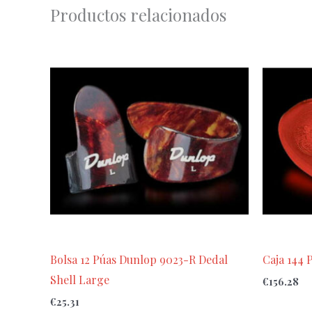
Productos relacionados
Bolsa 12 Púas Dunlop 9023-R Dedal
Caja 144 
Shell Large
€
156.28
€
25.31