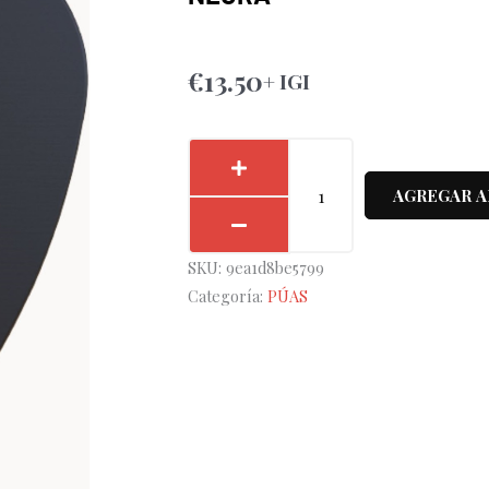
€
13.50
+ IGI
Pack
4
AGREGAR A
Púas
Adheribles
SKU:
9ea1d8be5799
Openhagen
Categoría:
PÚAS
0,88mm
Negra
cantidad