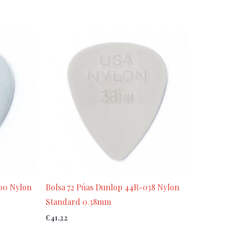
00 Nylon
Bolsa 72 Púas Dunlop 44R-038 Nylon
Standard 0.38mm
€
41.22