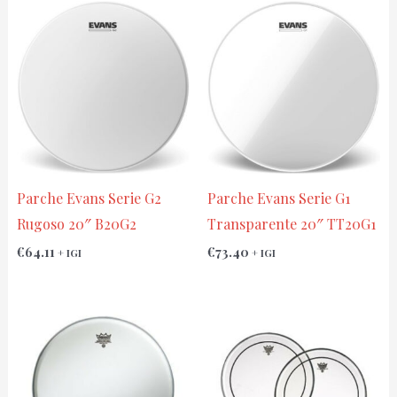
Parche Evans Serie G2
Parche Evans Serie G1
Rugoso 20″ B20G2
Transparente 20″ TT20G1
€
64.11
€
73.40
+ IGI
+ IGI