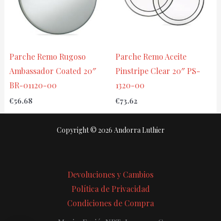
Parche Remo Rugoso
Parche Remo Aceite
Ambassador Coated 20″
Pinstripe Clear 20″ PS-
BR-01120-00
1320-00
€
56.68
€
73.62
Copyright © 2026 Andorra Luthier
Devoluciones y Cambios
Política de Privacidad
Condiciones de Compra