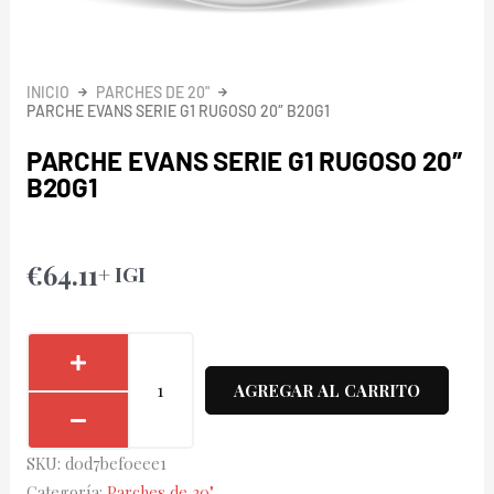
INICIO
PARCHES DE 20"
PARCHE EVANS SERIE G1 RUGOSO 20″ B20G1
PARCHE EVANS SERIE G1 RUGOSO 20″
B20G1
€
64.11
+ IGI
Parche
Evans
AGREGAR AL CARRITO
Serie
G1
SKU:
d0d7bef0eee1
Rugoso
Categoría:
Parches de 20"