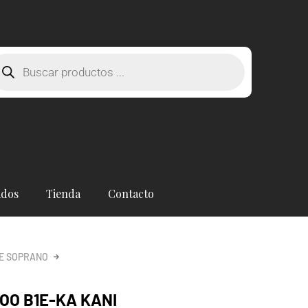
squeda
oductos
ados
Tienda
Contacto
E SOPRANO
O B1E-KA KANI