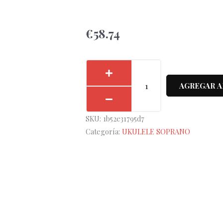
€
58.74
Ukelele
Soprano
AGREGAR A
Bamboo
B1E-
SKU:
1b52e31795d7
KA
Categoría:
UKULELE SOPRANO
Kani
cantidad