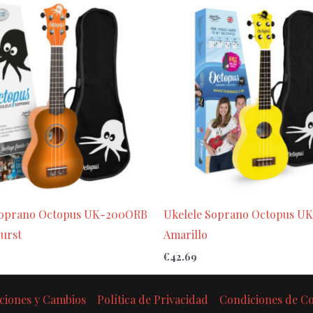
Soprano Octopus UK-200ORB
Ukelele Soprano Octopus U
urst
Amarillo
€
42.69
ciones y Cambios
Política de Privacidad
Condiciones de 