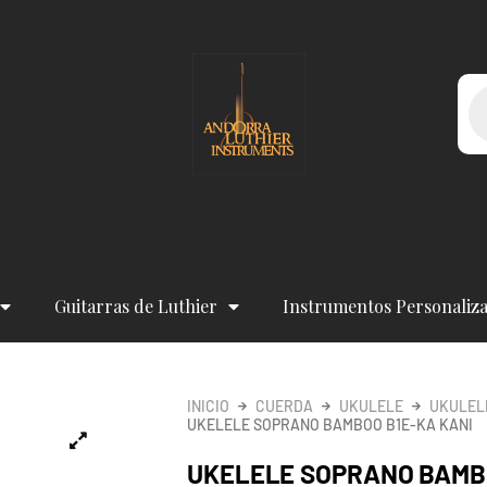
Bú
de
pr
Guitarras de Luthier
Instrumentos Personaliz
INICIO
CUERDA
UKULELE
UKULEL
UKELELE SOPRANO BAMBOO B1E-KA KANI
UKELELE SOPRANO BAMBO