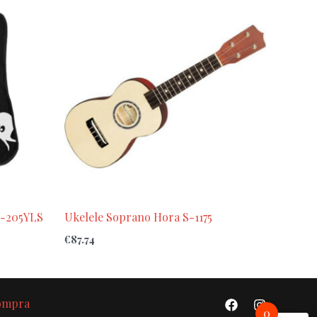
K-205YLS
Ukelele Soprano Hora S-1175
€
87.74
Compra
0