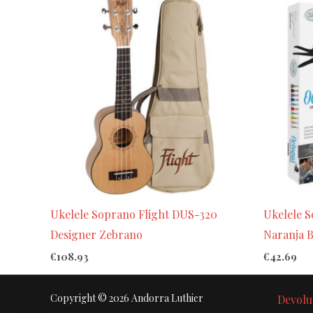
Ukelele Soprano Flight DUS-320
Ukelele 
Designer Zebrano
Naranja B
€
108.93
€
42.69
Copyright © 2026 Andorra Luthier
Devolu