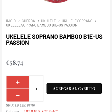
INICIO
CUERDA
UKULELE
UKULELE SOPRANO
UKELELE SOPRANO BAMBOO B1E-US PASSION
UKELELE SOPRANO BAMBOO B1E-US
PASSION
€
58.74
Ukelele
Soprano
AGREGAR AL CARRITO
Bamboo
B1E-
SKU:
12572ae18785
US
Categoría:
UKULELE SOPRANO