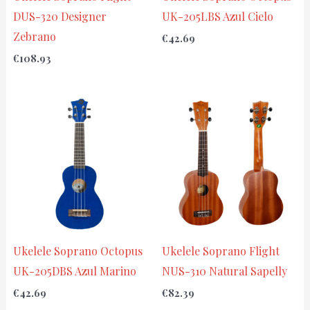
DUS-320 Designer
UK-205LBS Azul Cielo
Zebrano
€
42.69
€
108.93
Ukelele Soprano Octopus
Ukelele Soprano Flight
UK-205DBS Azul Marino
NUS-310 Natural Sapelly
€
42.69
€
82.39