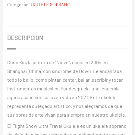
Categoría:
UKULELE SOPRANO
Ultra
Travel
Series
Snow
DESCRIPCIÓN
cantidad
Chen Xin, la pintora de “Nieve”, nació en 2004 en
Shanghai (China) con síndrome de Down. Le encantaba
todo lo bello, como pintar, cantar, bailar, escribir y tocar
instrumentos musicales. Por desgracia, una leucemia
aguda acabó con su joven vida en 2021. Este ukelele
representa su legado artístico, y nos alegramos de que
sus obras de arte vivan para siempre en nuestro ukelele.
El Flight Snow Ultra Travel Ukulele es un ukelele soprano
de viaje de plástico reforzado con policarbonato con una