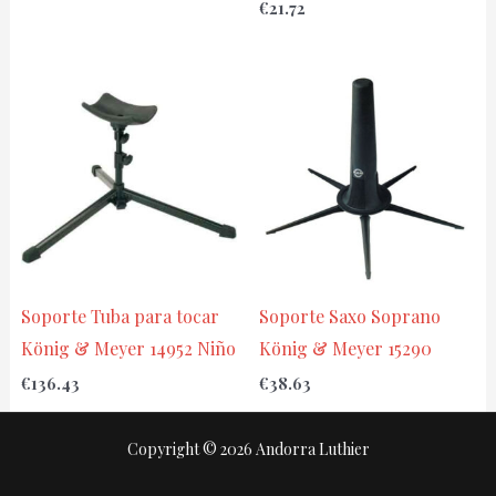
€
21.72
Soporte Tuba para tocar
Soporte Saxo Soprano
König & Meyer 14952 Niño
König & Meyer 15290
€
136.43
€
38.63
Copyright © 2026 Andorra Luthier