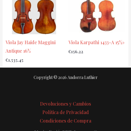
Viola Jay Haide Maggini
Viola Karpathi 1433-A 15½»
Antique 16½
€
156.22
€
1,535.45
Copyright © 2026 Andorra Luthier
Devoluciones y Cambios
Política de Privacidad
Condiciones de Compra