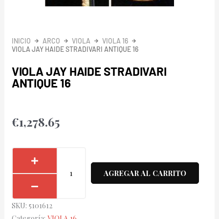
INICIO
ARCO
VIOLA
VIOLA 16
VIOLA JAY HAIDE STRADIVARI ANTIQUE 16
VIOLA JAY HAIDE STRADIVARI
ANTIQUE 16
€
1,278.65
Viola
Jay
AGREGAR AL CARRITO
Haide
Stradivari
SKU:
5101612
Antique
Categoría:
VIOLA 16