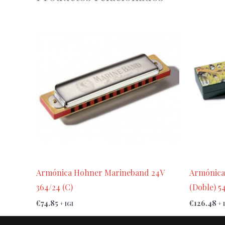
Armónica Hohner Marineband 24V
Armónica
364/24 (C)
(Doble) 5
€
74.85
€
126.48
+ IGI
+ 