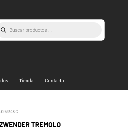
squeda
oductos
ados
Tienda
Contacto
 53/48 C
UZWENDER TREMOLO