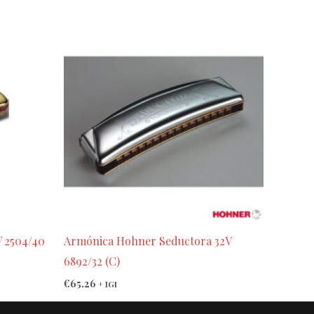
 2504/40
Armónica Hohner Seductora 32V
6892/32 (C)
€
65.26
+ IGI