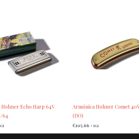
 Hohner Echo Harp 64V
Armónica Hohner Comet 40V
4/64
(DO)
€
105.66
IGI
+ IGI