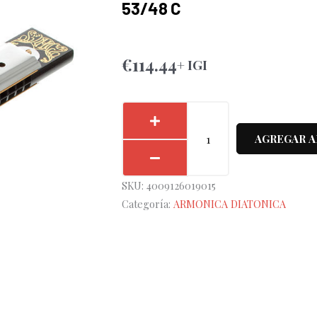
53/48 C
€
114.44
+ IGI
Armónica
Hohner
AGREGAR A
Kreuzwender
Tremolo
SKU:
4009126019015
53/48
Categoría:
ARMONICA DIATONICA
C
cantidad