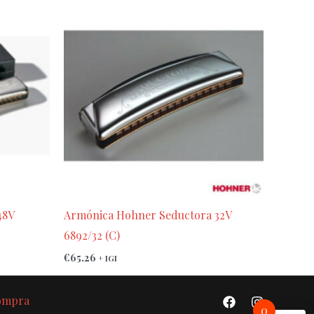
48V
Armónica Hohner Seductora 32V
6892/32 (C)
€
65.26
+ IGI
Compra
0