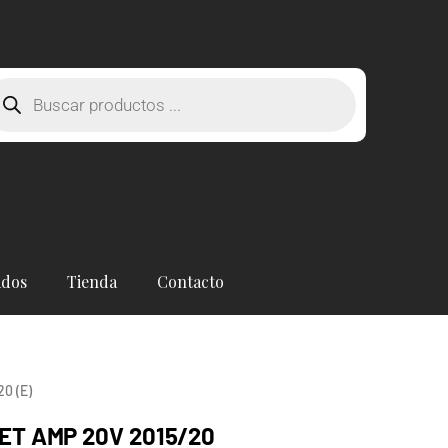
squeda
oductos
ados
Tienda
Contacto
0 (E)
T AMP 20V 2015/20