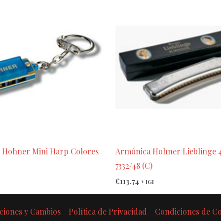
 Hohner Mini Harp Colores
Armónica Hohner Lieblinge 
7332/48 (C)
€
113.74
+ IGI
ciones y Cambios
Política de Privacidad
Condiciones de 