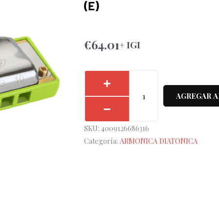
(E)
€
64.01
+ IGI
Armónica
Hohner
AGREGAR A
Rocket
Amp
SKU:
4009126686316
20V
Categoría:
ARMONICA DIATONICA
2015/20
(E)
cantidad