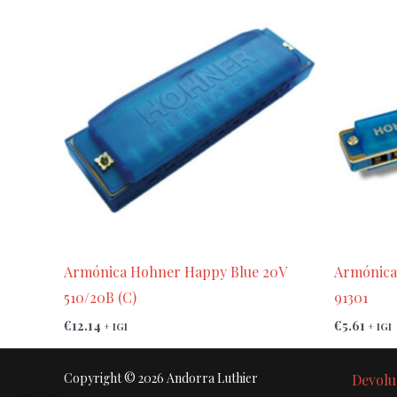
Armónica Hohner Happy Blue 20V
Armónica
510/20B (C)
91301
€
12.14
€
5.61
+ IGI
+ IGI
Copyright © 2026 Andorra Luthier
Devolu