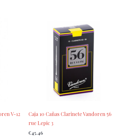
oren V-12
Caja 10 Cañas Clarinete Vandoren 56
rue Lepic 3
€
45.46