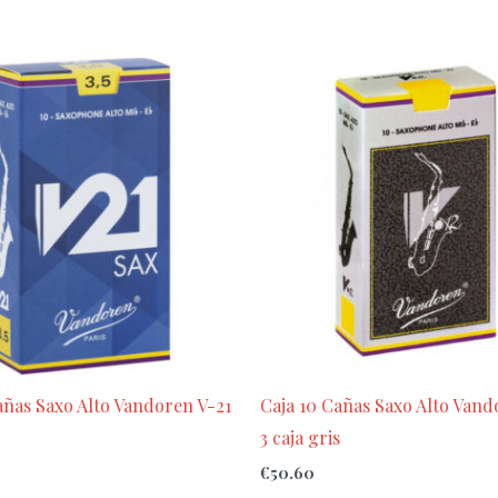
añas Saxo Alto Vandoren V-21
Caja 10 Cañas Saxo Alto Vand
3 caja gris
€
50.60