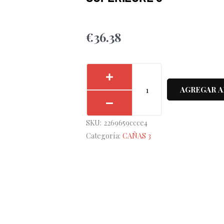
€
36.38
Caja
5
AGREGAR A
Cañas
Saxo
SKU:
2269659ccce4
Barítono
Categoría:
CAÑAS 3
Marca
Superieure
3
cantidad