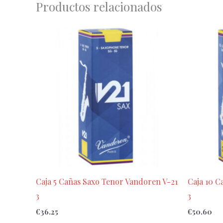
Productos relacionados
Caja 5 Cañas Saxo Tenor Vandoren V-21
Caja 10 C
3
3
€
36.25
€
50.60