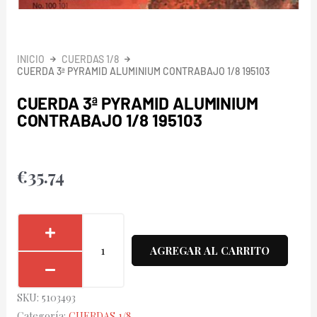
INICIO
CUERDAS 1/8
CUERDA 3ª PYRAMID ALUMINIUM CONTRABAJO 1/8 195103
CUERDA 3ª PYRAMID ALUMINIUM
CONTRABAJO 1/8 195103
€
35.74
Cuerda
3ª
AGREGAR AL CARRITO
Pyramid
Aluminium
SKU:
5103493
Contrabajo
Categoría:
CUERDAS 1/8