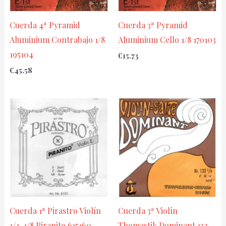
Cuerda 4ª Pyramid
Cuerda 3ª Pyramid
Aluminium Contrabajo 1/8
Aluminium Cello 1/8 170103
195104
€
15.73
€
45.58
Cuerda 1ª Pirastro Violín
Cuerda 3ª Violín
1/4-1/8 Piranito 615160
Thomastik Dominant 132