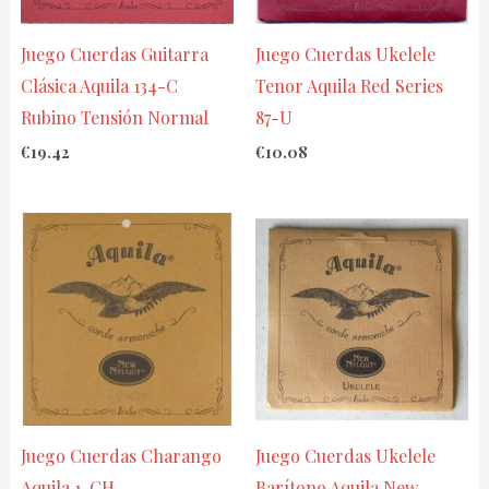
Juego Cuerdas Guitarra
Juego Cuerdas Ukelele
Clásica Aquila 134-C
Tenor Aquila Red Series
Rubino Tensión Normal
87-U
€
19.42
€
10.08
Juego Cuerdas Charango
Juego Cuerdas Ukelele
Aquila 1-CH
Barítono Aquila New