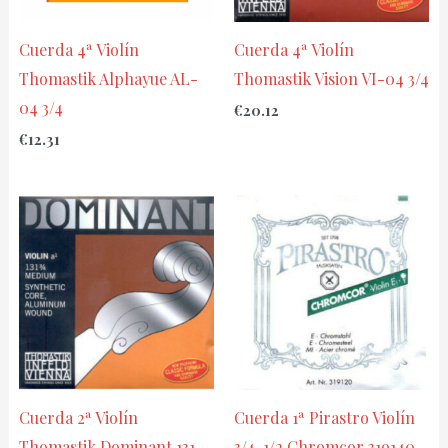
Cuerda 4ª Violín
Cuerda 4ª Violín
Thomastik Alphayue AL-
Thomastik Vision VI-04 3/4
04 3/4
€
20.12
€
12.31
Cuerda 2ª Violín
Cuerda 1ª Pirastro Violín
Thomastik Dominant 131
3/4-1/2 Chromcor 319140