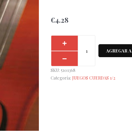
€
4.28
Juego
Cuerdas
AGREGAR A
Violín
"Popular"
SKU:
5101368
V-
Categoría:
JUEGOS CUERDAS 1/2
105/1/2
cantidad