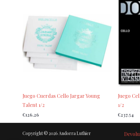
Juego Cuerdas Cello Jargar Young
Juego Cel
Talent 1/2
1/2
€
126.26
€
237.54
Copyright © 2026 Andorra Luthier
Devolu