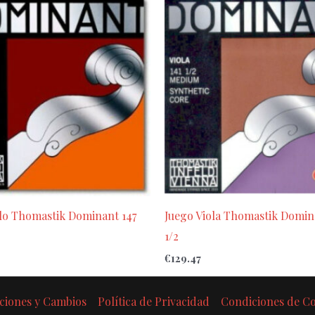
lo Thomastik Dominant 147
Juego Viola Thomastik Domin
1/2
€
129.47
ciones y Cambios
Política de Privacidad
Condiciones de 