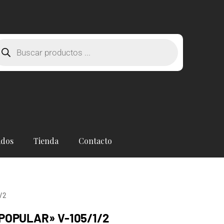
squeda
oductos
ados
Tienda
Contacto
/2
POPULAR» V-105/1/2