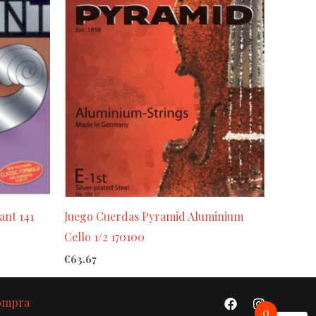
ant 141
Juego Cuerdas Pyramid Aluminium
Cello 1/2 170100
€
63.67
Compra
0